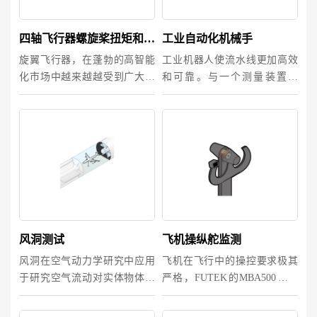
四轴飞行器螺旋桨扭矩和推力测试
工业自动化机械手
旋翼飞行器，在蓬勃的高智能
工业机器人使流水线更加高效
化市场中越来越越受到广大业
和可靠。与一个测量装置配
余爱好者及专业人员的喜爱。
对，操作人员可以使用新的
因此，大多数人都知道其螺旋
IAA信号调理器向逻辑控制器
桨的重要性------产生推力和扭
发送纯净的信号，以控制装配
力。 如果没有精确的测试数
线机械的速度和位置。
据，其就像一只无头苍蝇一样
乱冲乱撞...
风洞测试
飞机操纵舵监测
风洞在空气动力学研究中应用
飞机在飞行中的操控要求极其
于研究空气流动对实体物体的
严格，FUTEK的MBA500同时
影响。一个模型安装在一个固
可以测Z轴力及扭力，对其进行
定的三轴传感器上，用来测量
适当的配置，可以为飞机操纵