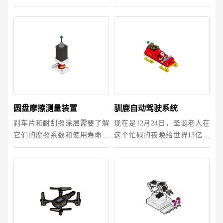
广泛使用的加工操作之一，预
适用的规定，如美国联邦航空
测切割力的能力对于优化产品
局的14 CFR 60。随着模拟器从
的设计和制造至关重要，因为
液压转向机电制动器，能最大
推力和钻孔扭矩测量是材料抵
程度模拟现实。这需要高精度
御切割工具入侵的指标。 设计
的力传感器和扭矩传感器来为
人员努力更...
这些制动...
圆盘摩擦测量装置
驯鹿自动驾驶系统
刹车片和耐刮擦涂层需要了解
现在是12月24日，圣诞老人在
它们的摩擦系数和使用寿命。
这个忙碌的夜晚给世界13亿的
这就需用一个摩擦装置来测量
孩子送礼物。为了满足他的递
这些材料的特性。通过将多轴
送时间，圣诞老人依靠高精度
力传感器加入到摩擦装置，可
GPS导航和自动驾驶系统来减
以实现对摩擦和材料寿命的高
少旅行时间。负载反馈是必要
精度测量。
的，用来确认控制输入并监测
驯鹿的健康...