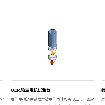
，是
地工作。这些都离不开这项精准控制---扭力。 机械
机
方
臂旋转的驱动部分是安装在关节上的伺服或步进电
机，为了精确定位...
成
OEM微型电机试验台
它
反作用扭矩传感器常被用作审计和监测工具。该应
反