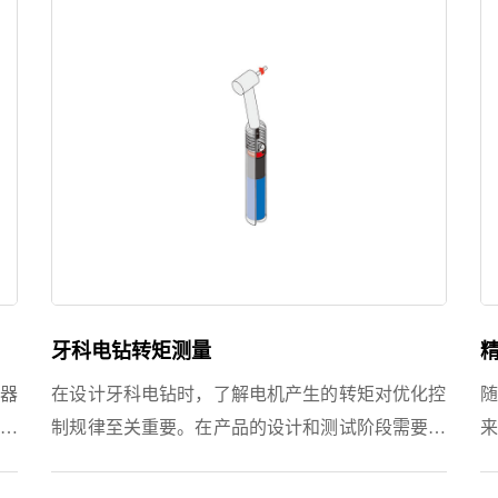
牙科电钻转矩测量
器
在设计牙科电钻时，了解电机产生的转矩对优化控
随
波
制规律至关重要。在产品的设计和测试阶段需要一
来
齿轮
个传感器来捕获在各种条件下产生的扭矩。有了这
部
机械
些数据在手，就可以开发出更精致、性能更好的牙
力