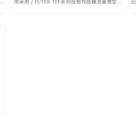
于
用采用了FUTEK TFF系列扭矩传感器测量微型电
应
来
动直流(有刷/无刷)或交流电动机产生的反作用扭
器
物
矩。