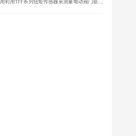
用利用TFF系列扭矩传感器来测量电动阀门驱动
/电机的反作用扭矩。